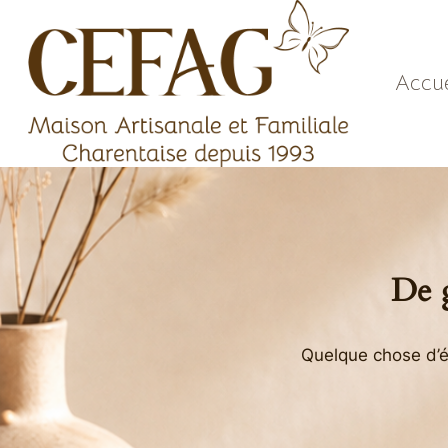
Aller
au
contenu
Accue
De g
Quelque chose d’én