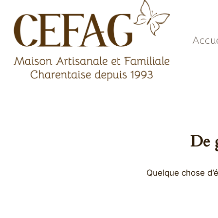
Aller
au
contenu
Accue
De g
Quelque chose d’én