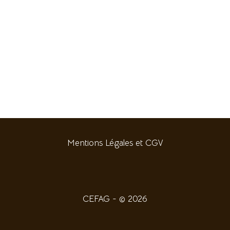
Mentions Légales et CGV
CEFAG - © 2026