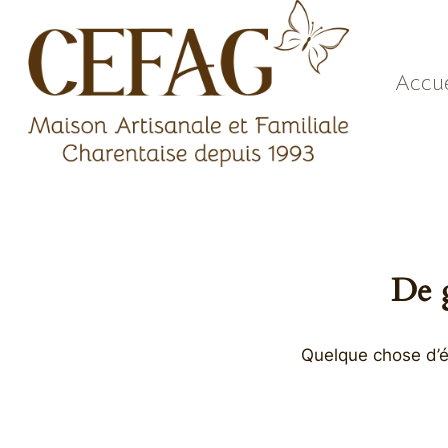
Aller
au
contenu
Accue
De g
Quelque chose d’én