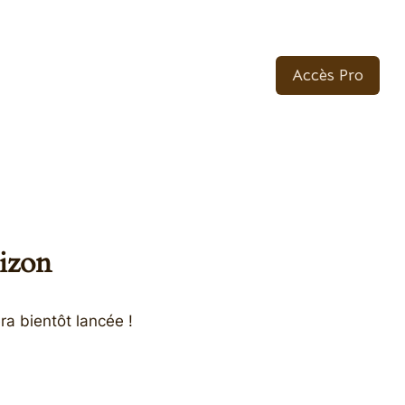
Accès Pro
rizon
ra bientôt lancée !