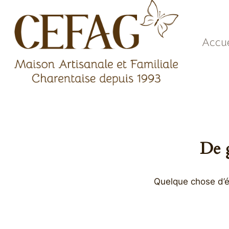
Aller
au
contenu
Accue
De g
Quelque chose d’én