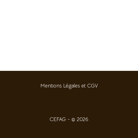
Mentions Légales et CGV
CEFAG - © 2026