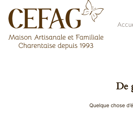
Aller
au
contenu
Accue
De g
Quelque chose d’én