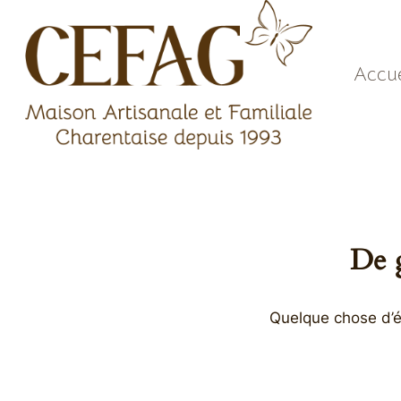
Aller
au
contenu
Accue
De g
Quelque chose d’én