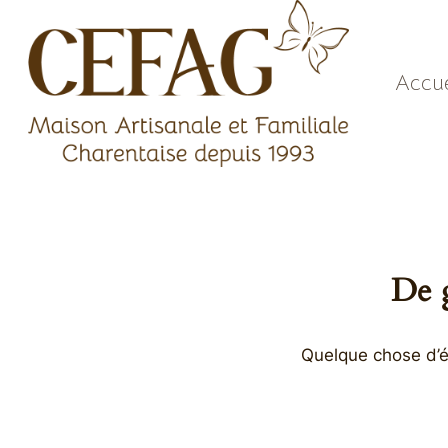
Aller
au
contenu
Accue
De g
Quelque chose d’én