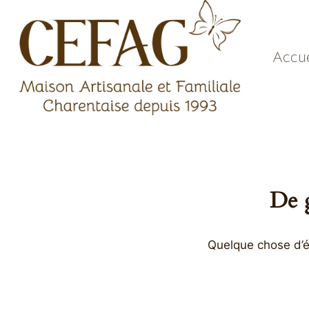
Aller
au
contenu
Accue
De g
Quelque chose d’én