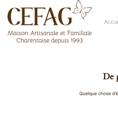
Aller
au
contenu
Accue
De g
Quelque chose d’én