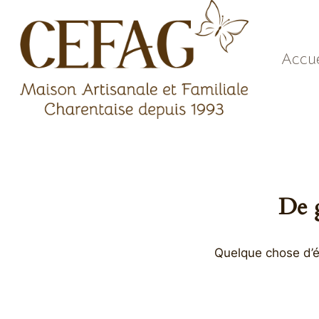
Aller
au
contenu
Accue
De g
Quelque chose d’én