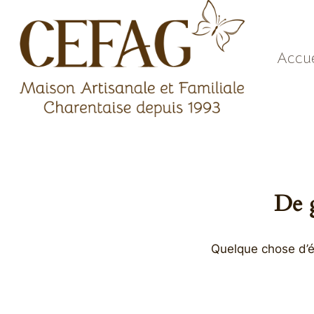
Aller
au
contenu
Accue
De g
Quelque chose d’én