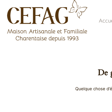
Aller
au
contenu
Accue
De g
Quelque chose d’én