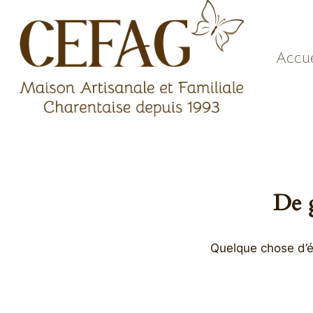
Aller
au
contenu
Accue
De g
Quelque chose d’én