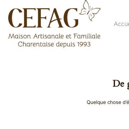
Aller
au
contenu
Accue
De g
Quelque chose d’én