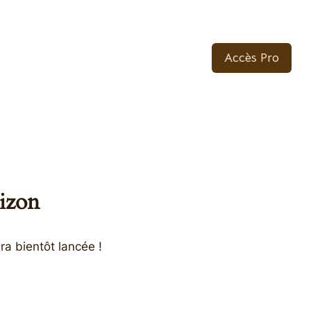
Accès Pro
rizon
ra bientôt lancée !