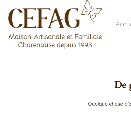
Aller
au
contenu
Accue
De g
Quelque chose d’én