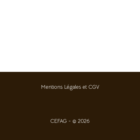
Mentions Légales et CGV
CEFAG - © 2026